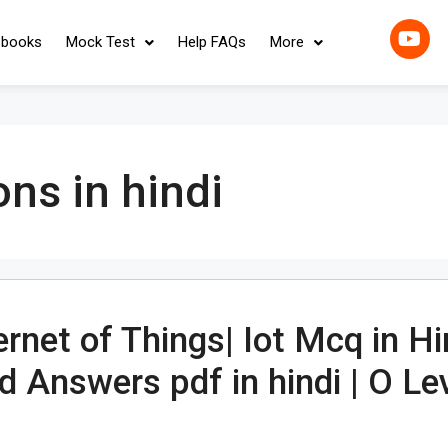
-books
Mock Test
Help FAQs
More
ons in hindi
rnet of Things| Iot Mcq in Hi
d Answers pdf in hindi | O L