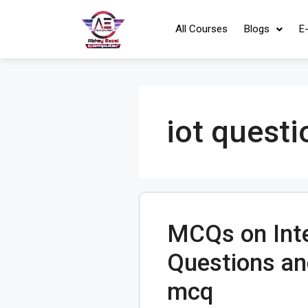
All Courses
Blogs
E
iot questi
MCQs on Inte
Questions an
mcq