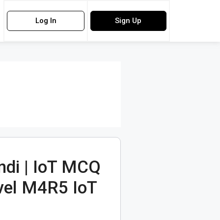
Log In
Sign Up
ndi | IoT MCQ
evel M4R5 IoT