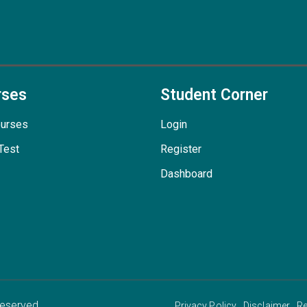
rses
Student Corner
ourses
Login
Test
Register
Dashboard
Reserved
Privacy Policy
Disclaimer
Re