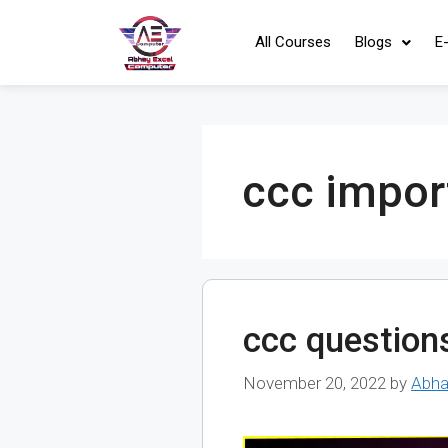
All Courses
Blogs
E
ccc impor
ccc question
November 20, 2022
by
Abha