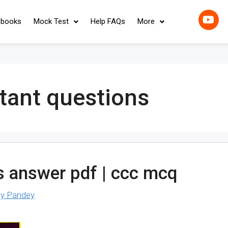
-books
Mock Test
Help FAQs
More
tant questions
s answer pdf | ccc mcq
y Pandey