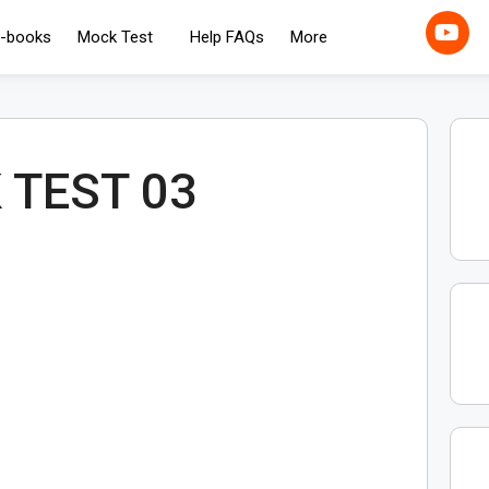
-books
Mock Test
Help FAQs
More
 TEST 03