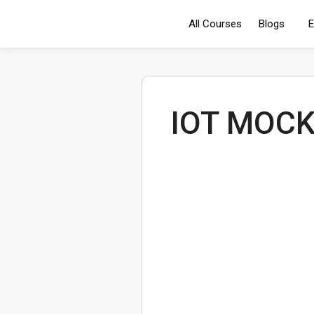
All Courses
Blogs
E
IOT MOCK