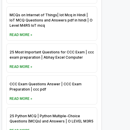
MCQs on Internet of Things| Iot Mcq in Hindi |
IoT MCQ Questions and Answers pdf in hindi | O
Level M4R5 IoT mcq
READ MORE »
25 Most Important Questions for CCC Exam | ccc
exam preparation | Abhay Excel Computer
READ MORE »
CCC Exam Questions Answer | CCC Exam
Preparation | ccc pdf
READ MORE »
25 Python MCQ | Python Multiple-Choice
Questions (MCQs) and Answers | O LEVEL M3R5