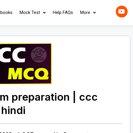
-books
Mock Test
Help FAQs
More
m preparation | ccc
hindi