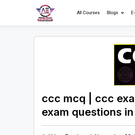
All Courses
Blogs
E
ccc mcq | ccc exa
exam questions in 