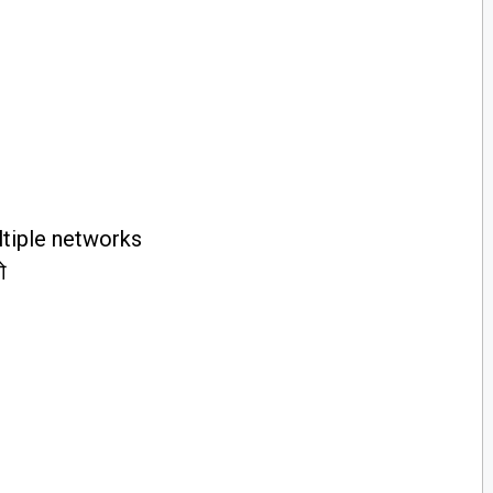
ltiple networks
ो