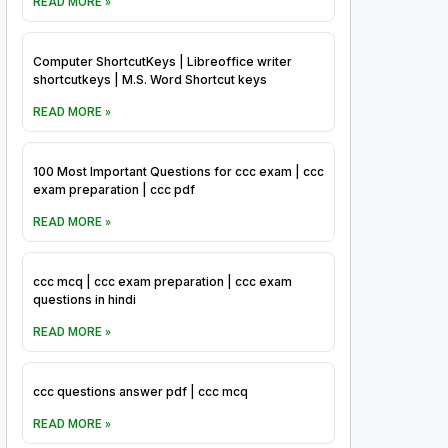
READ MORE »
Computer ShortcutKeys | Libreoffice writer
shortcutkeys | M.S. Word Shortcut keys
READ MORE »
100 Most Important Questions for ccc exam | ccc
exam preparation | ccc pdf
READ MORE »
ccc mcq | ccc exam preparation | ccc exam
questions in hindi
READ MORE »
ccc questions answer pdf | ccc mcq
READ MORE »