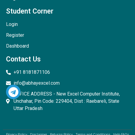
Student Corner
Login
Register
Dashboard
Contact Us
+91 8181871106
info@abhayexcel.com
OFFICE ADDRESS - New Excel Computer Institute,
Unchahar, Pin Code: 229404, Dist : Raebareli, State
Uttar Pradesh
Privacy Policy
Disclaimer
Returns Policy
Terms and Conditions
Help FAQs