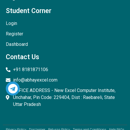
Student Corner
Login
Register
Dashboard
Contact Us
+91 8181871106
info@abhayexcel.com
OFFICE ADDRESS - New Excel Computer Institute,
Unchahar, Pin Code: 229404, Dist : Raebareli, State
Uttar Pradesh
Privacy Policy
Disclaimer
Returns Policy
Terms and Conditions
Help FAQs